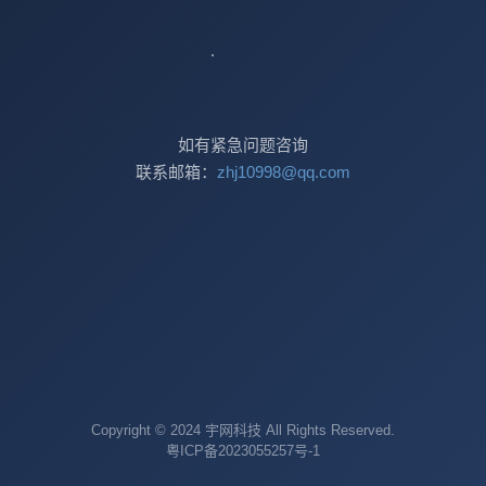
如有紧急问题咨询
联系邮箱：
zhj10998@qq.com
Copyright © 2024 宇网科技 All Rights Reserved.
粤ICP备2023055257号-1